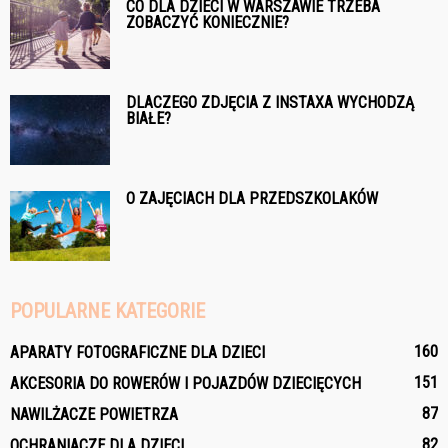
CO DLA DZIECI W WARSZAWIE TRZEBA
ZOBACZYĆ KONIECZNIE?
DLACZEGO ZDJĘCIA Z INSTAXA WYCHODZĄ
BIAŁE?
O ZAJĘCIACH DLA PRZEDSZKOLAKÓW
POPULARNE KATEGORIE
160
APARATY FOTOGRAFICZNE DLA DZIECI
151
AKCESORIA DO ROWERÓW I POJAZDÓW DZIECIĘCYCH
87
NAWILŻACZE POWIETRZA
82
OCHRANIACZE DLA DZIECI