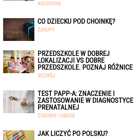
AKCESORIA
CO DZIECKU POD CHOINKĘ?
ZAKUPY
PRZEDSZKOLE W DOBREJ
LOKALIZACJI VS DOBRE
PRZEDSZKOLE. POZNAJ RÓŻNICE
ROZWÓJ
TEST PAPP-A: ZNACZENIE I
ZASTOSOWANIE W DIAGNOSTYCE
PRENATALNEJ
ZDROWIE I URODA
JAK LICZYĆ PO POLSKU?