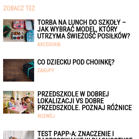
ZOBACZ TEŻ
TORBA NA LUNCH DO SZKOŁY –
JAK WYBRAĆ MODEL, KTÓRY
UTRZYMA ŚWIEŻOŚĆ POSIŁKÓW?
AKCESORIA
CO DZIECKU POD CHOINKĘ?
ZAKUPY
PRZEDSZKOLE W DOBREJ
LOKALIZACJI VS DOBRE
PRZEDSZKOLE. POZNAJ RÓŻNICE
ROZWÓJ
TEST PAPP-A: ZNACZENIE I