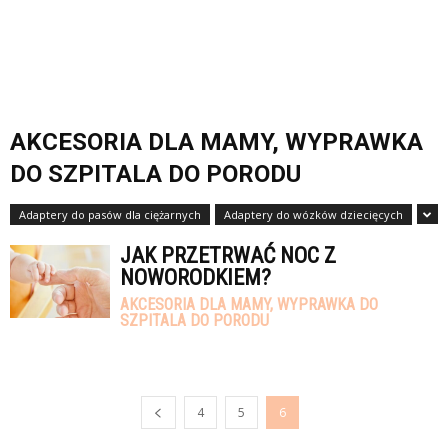
AKCESORIA DLA MAMY, WYPRAWKA
DO SZPITALA DO PORODU
Adaptery do pasów dla ciężarnych
Adaptery do wózków dziecięcych
JAK PRZETRWAĆ NOC Z
NOWORODKIEM?
AKCESORIA DLA MAMY, WYPRAWKA DO
SZPITALA DO PORODU
4
5
6