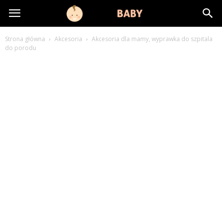
littlebaby.pl
Strona główna
Akcesoria
Akcesoria dla mamy, wyprawka do szpitala
do porodu