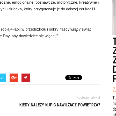
ołeczne, emocjonalne, poznawcze, motoryczne, kreatywne i
iu dziecka, który przygotowuje je do dalszej edukacji i
robią 4-latki w przedszkolu i odkryj fascynujący świat
e Day, aby dowiedzieć się więcej.”
ter
Z
T
Następny artykuł
p
KIEDY NALEŻY KUPIĆ NAWILŻACZ POWIETRZA?
d
p