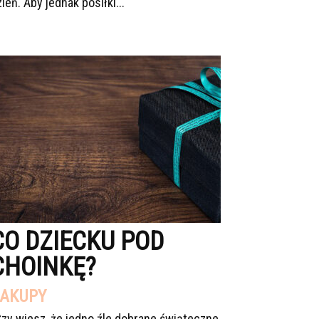
ień. Aby jednak posiłki...
CO DZIECKU POD
CHOINKĘ?
AKUPY
Czy wiesz, że jedno źle dobrane świąteczne