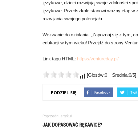
językowe, dzieci rozwijają swoje zdolności sp
językowe. Przedszkole stanowi ważny etap w życ
rozwijania swojego potencjału.
Wezwanie do działania: „Zapoznaj się z tym, co 
edukacji w tym wieku! Przejdź do strony Ventur
Link tagu HTML:
https://ventureday.pl/
[Głosów:0 Średnia:0/5]
PODZIEL SIĘ
Facebook
Twit
Poprzedni artykuł
JAK DOPASOWAĆ RĘKAWICE?