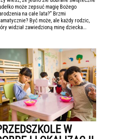
udełko może zepsuć magię Bożego
arodzenia na całe lata?” Brzmi
ramatycznie? Być może, ale każdy rodzic,
tóry widział zawiedzioną minę dziecka...
PRZEDSZKOLE W