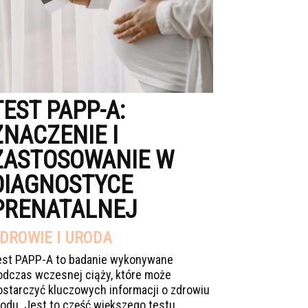
TEST PAPP-A:
ZNACZENIE I
ZASTOSOWANIE W
DIAGNOSTYCE
PRENATALNEJ
DROWIE I URODA
est PAPP-A to badanie wykonywane
odczas wczesnej ciąży, które może
ostarczyć kluczowych informacji o zdrowiu
łodu. Jest to część większego testu