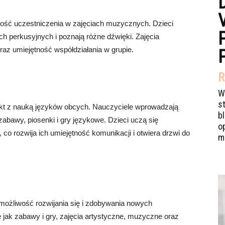
wość uczestniczenia w zajęciach muzycznych. Dzieci
ach perkusyjnych i poznają różne dźwięki. Zajęcia
az umiejętność współdziałania w grupie.
R
W
s
akt z nauką języków obcych. Nauczyciele wprowadzają
b
abawy, piosenki i gry językowe. Dzieci uczą się
o
o rozwija ich umiejętność komunikacji i otwiera drzwi do
mi
 możliwość rozwijania się i zdobywania nowych
e jak zabawy i gry, zajęcia artystyczne, muzyczne oraz