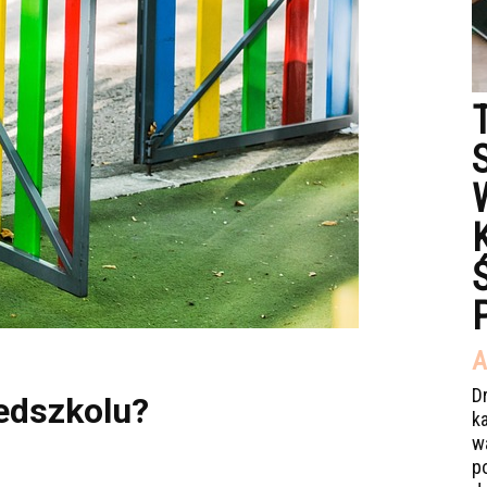
A
D
zedszkolu?
k
w
p