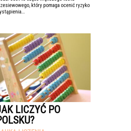
rzesiewowego, który pomaga ocenić ryzyko
ystąpienia...
JAK LICZYĆ PO
POLSKU?