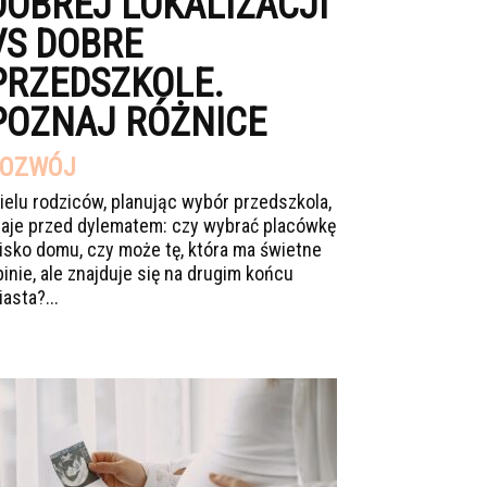
DOBREJ LOKALIZACJI
VS DOBRE
PRZEDSZKOLE.
POZNAJ RÓŻNICE
OZWÓJ
ielu rodziców, planując wybór przedszkola,
taje przed dylematem: czy wybrać placówkę
lisko domu, czy może tę, która ma świetne
pinie, ale znajduje się na drugim końcu
asta?...