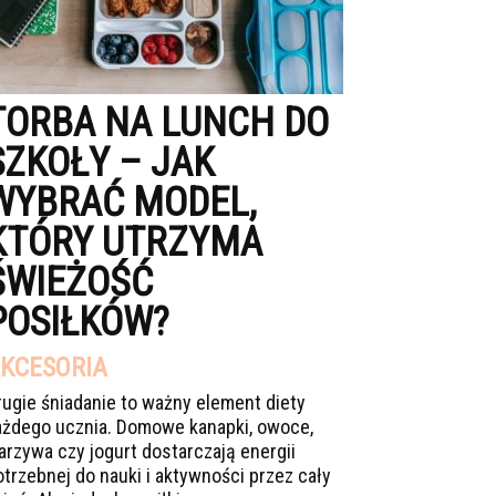
TORBA NA LUNCH DO
SZKOŁY – JAK
WYBRAĆ MODEL,
KTÓRY UTRZYMA
ŚWIEŻOŚĆ
POSIŁKÓW?
KCESORIA
rugie śniadanie to ważny element diety
ażdego ucznia. Domowe kanapki, owoce,
arzywa czy jogurt dostarczają energii
otrzebnej do nauki i aktywności przez cały