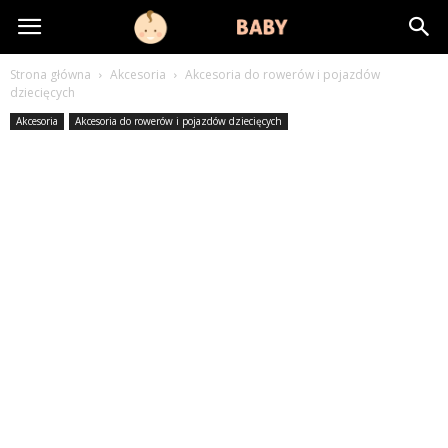
littlebaby.pl
Strona główna
Akcesoria
Akcesoria do rowerów i pojazdów
dziecięcych
Akcesoria
Akcesoria do rowerów i pojazdów dziecięcych