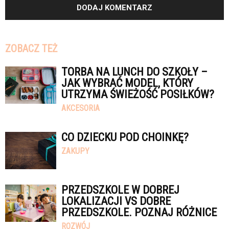
ZOBACZ TEŻ
TORBA NA LUNCH DO SZKOŁY –
JAK WYBRAĆ MODEL, KTÓRY
UTRZYMA ŚWIEŻOŚĆ POSIŁKÓW?
AKCESORIA
CO DZIECKU POD CHOINKĘ?
ZAKUPY
PRZEDSZKOLE W DOBREJ
LOKALIZACJI VS DOBRE
PRZEDSZKOLE. POZNAJ RÓŻNICE
ROZWÓJ