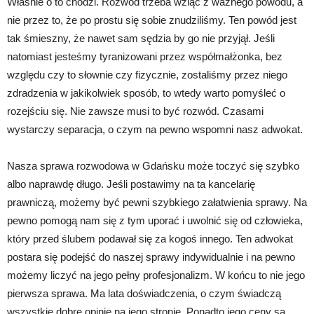
Właśnie o to chodzi. Rozwód trzeba wziąć z ważnego powodu, a
nie przez to, że po prostu się sobie znudziliśmy. Ten powód jest
tak śmieszny, że nawet sam sędzia by go nie przyjął. Jeśli
natomiast jesteśmy tyranizowani przez współmałżonka, bez
względu czy to słownie czy fizycznie, zostaliśmy przez niego
zdradzenia w jakikolwiek sposób, to wtedy warto pomyśleć o
rozejściu się. Nie zawsze musi to być rozwód. Czasami
wystarczy separacja, o czym na pewno wspomni nasz adwokat.
Nasza sprawa rozwodowa w Gdańsku może toczyć się szybko
albo naprawdę długo. Jeśli postawimy na ta kancelarię
prawniczą, możemy być pewni szybkiego załatwienia sprawy. Na
pewno pomogą nam się z tym uporać i uwolnić się od człowieka,
który przed ślubem podawał się za kogoś innego. Ten adwokat
postara się podejść do naszej sprawy indywidualnie i na pewno
możemy liczyć na jego pełny profesjonalizm. W końcu to nie jego
pierwsza sprawa. Ma lata doświadczenia, o czym świadczą
wszystkie dobre opinie na jego stronie. Ponadto jego ceny są