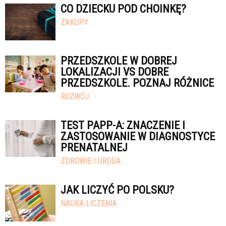
CO DZIECKU POD CHOINKĘ?
ZAKUPY
PRZEDSZKOLE W DOBREJ
LOKALIZACJI VS DOBRE
PRZEDSZKOLE. POZNAJ RÓŻNICE
ROZWÓJ
TEST PAPP-A: ZNACZENIE I
ZASTOSOWANIE W DIAGNOSTYCE
PRENATALNEJ
ZDROWIE I URODA
JAK LICZYĆ PO POLSKU?
NAUKA LICZENIA