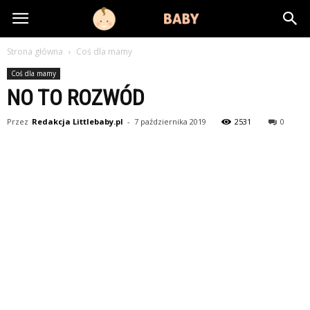
littlebaby.pl
Strona główna
Coś dla mamy
Coś dla mamy
NO TO ROZWÓD
Przez
Redakcja Littlebaby.pl
-
7 października 2019
2531
0